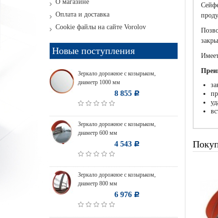
О магазине
Сейфе
Оплата и доставка
проду
Cookie файлы на сайте Vorolov
Позво
закры
Новые поступления
Имеет
Преи
Зеркало дорожное с козырьком,
диаметр 1000 мм
за
8 855
пр
Р
уд
вс
Зеркало дорожное с козырьком,
диаметр 600 мм
Покуп
4 543
Р
Зеркало дорожное с козырьком,
диаметр 800 мм
6 976
Р