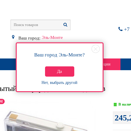
+7 
Эль-Монте
Ваш город:
Ваш город
Эль-Монте
?
О магазине
Контакты
Акции
Да
Нет, выбрать другой
ытый сейфер для 2-х CD-дисков
М
В нали
245,