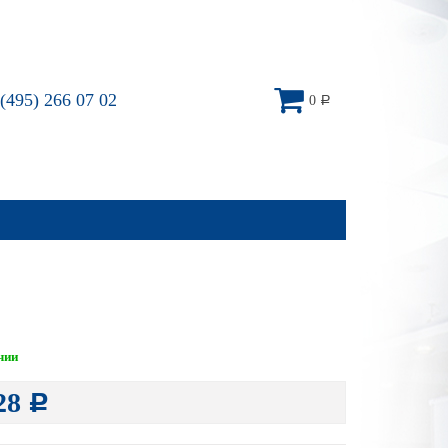
(495) 266 07 02
0
Р
чии
28
Р