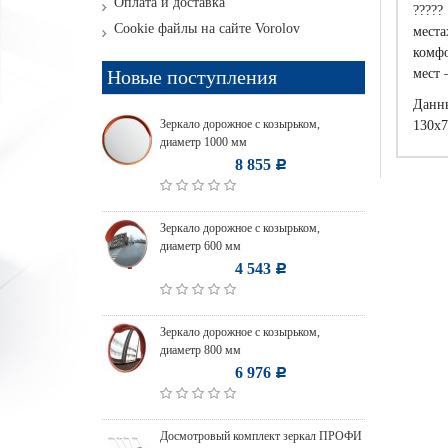
Оплата и доставка
?????
Cookie файлы на сайте Vorolov
мест
комфо
Новые поступления
мест 
Данны
Зеркало дорожное с козырьком,
130х7
диаметр 1000 мм
8 855
Р
Зеркало дорожное с козырьком,
диаметр 600 мм
4 543
Р
Зеркало дорожное с козырьком,
диаметр 800 мм
6 976
Р
Досмотровый комплект зеркал ПРОФИ