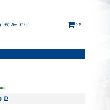
(495) 266 07 02
0
Р
чии
0
Р