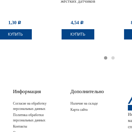
жёстких датчиков
1,30
4,54
Р
Р
КУПИТЬ
КУПИТЬ
Информация
Дополнительно
Согласие на обработку
Наличие на складе
персональных данных
Карта сайта
И
Политика обработки
персональных данных
м
Контакты
сп