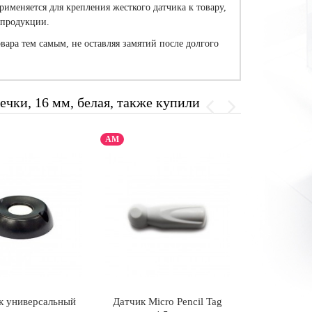
именяется для крепления жесткого датчика к товару,
 продукции.
ара тем самым, не оставляя замятий после долгого
ечки, 16 мм, белая, также купили
АМ
РЧ
к универсальный
Датчик Micro Pencil Tag
Датчик Ста