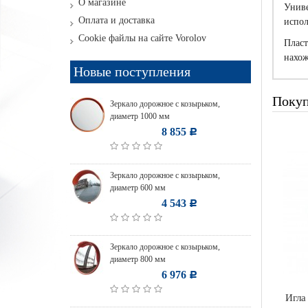
О магазине
Униве
Оплата и доставка
испол
Cookie файлы на сайте Vorolov
Пласт
нахож
Новые поступления
Покуп
Зеркало дорожное с козырьком,
диаметр 1000 мм
8 855
Р
Зеркало дорожное с козырьком,
диаметр 600 мм
4 543
Р
Зеркало дорожное с козырьком,
диаметр 800 мм
6 976
Р
Игла