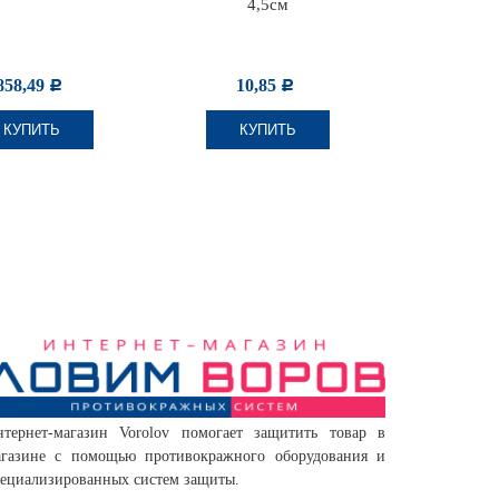
4,5см
белый 
858,49
10,85
2,
Р
Р
КУПИТЬ
КУПИТЬ
КУ
нтернет-магазин Vorolov помогает защитить товар в
агазине с помощью противокражного оборудования и
ециализированных систем защиты.