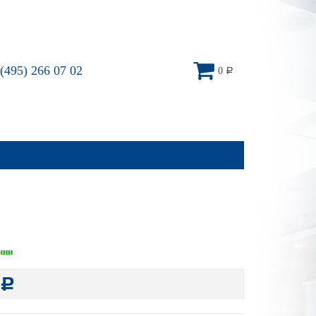
(495) 266 07 02
0
Р
чии
Р