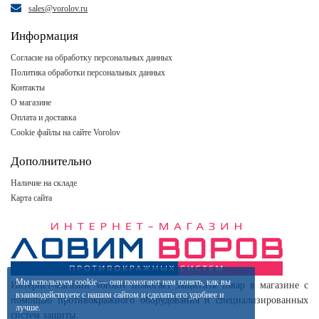
sales@vorolov.ru
Информация
Согласие на обработку персональных данных
Политика обработки персональных данных
Контакты
О магазине
Оплата и доставка
Cookie файлы на сайте Vorolov
Дополнительно
Наличие на складе
Карта сайта
Мы используем
cookie
— они помогают нам понять, как вы
Интернет-магазин Vorolov помогает защитить товар в магазине с
взаимодействуете
с нашим
сайтом
и сделать
его удобнее
и
помощью противокражного оборудования и специализированных
лучше.
систем защиты.