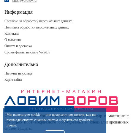
sales@vorolov.ru
Информация
Согласие на обработку персональных данных
Политика обработки персональных данных
Контакты
О магазине
Оплата и доставка
Cookie файлы на сайте Vorolov
Дополнительно
Наличие на складе
Карта сайта
Мы используем
cookie
— они помогают нам понять, как вы
Интернет-магазин Vorolov помогает защитить товар в магазине с
взаимодействуете
с нашим
сайтом
и сделать
его удобнее
и
помощью противокражного оборудования и специализированных
лучше.
систем защиты.