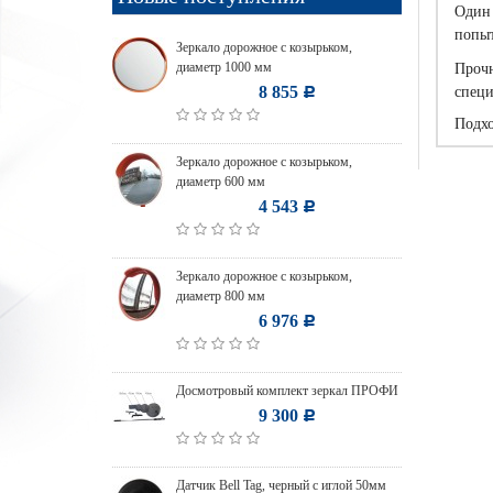
Один 
попыт
Зеркало дорожное с козырьком,
диаметр 1000 мм
Прочн
8 855
специ
Р
Подхо
Зеркало дорожное с козырьком,
диаметр 600 мм
4 543
Р
Зеркало дорожное с козырьком,
диаметр 800 мм
6 976
Р
Досмотровый комплект зеркал ПРОФИ
9 300
Р
Датчик Bell Tag, черный с иглой 50мм