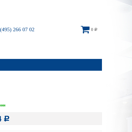
(495) 266 07 02
0
Р
чии
4
Р