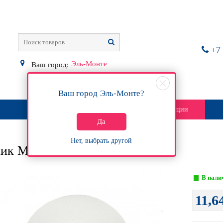
+7 
Эль-Монте
Ваш город:
Ваш город
Эль-Монте
?
О магазине
Контакты
Акции
Да
Нет, выбрать другой
ик Midi, белый с иглой 54мм
В нали
11,6