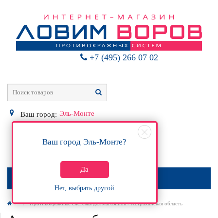
+7 (495) 266 07 02
Эль-Монте
Ваш город:
Ваш город
Эль-Монте
?
0
Р
Да
МЕНЮ
Нет, выбрать другой
Противокражные системы для магазинов - Астраханская область