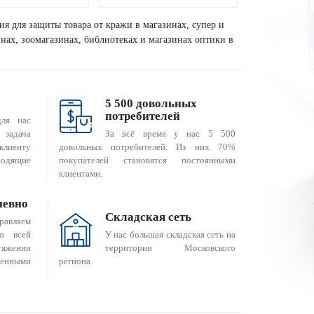
ия для защиты товара от кражи в магазинах, супер и
зинах, зоомагазинах, библиотеках и магазинах оптики в
5 500 довольных
потребителей
для нас
За всё время у нас 5 500
 задача
довольных потребителей. Из них 70%
клиенту
покупателей становятся постоянными
одящие
клиентами.
невно
Складская сеть
равляем
о всей
У нас большая складская сеть на
яжении
территории Московского
енными
региона