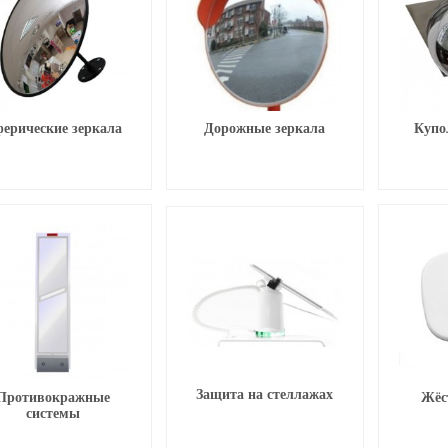
ерические зеркала
Дорожные зеркала
Купо
Защита на стеллажах
Противокражные
Жёс
системы