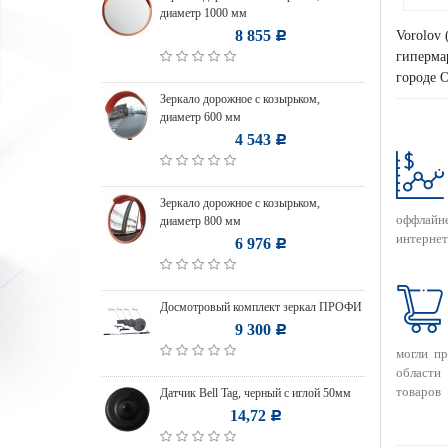
диаметр 1000 мм
8 855
Vorolov 
Р
гипермар
городе 
Зеркало дорожное с козырьком,
диаметр 600 мм
4 543
Р
Зеркало дорожное с козырьком,
оффлайн
диаметр 800 мм
интернет
6 976
Р
Досмотровый комплект зеркал ПРОФИ
9 300
Р
могли п
области
товаров
Датчик Bell Tag, черный с иглой 50мм
14,72
Р