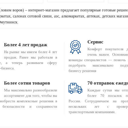
(ловим воров) – интернет-магазин предлагает популярные готовые решен
кетах, салонах сотовой связи, азс, алкомаркетах, аптеках, детских мага
Омутнинск.
Сервис
Более 4 лет продаж
Комфорт покупателя 
На рынке мы имеем более 4 лет
очень важен. Основная
продаж. Ранее мы работали в
команды специалистов — помочь 
е, а теперь развиваем сферу
подобрать максимально подх
-бизнеса.
бизнесу решения
Более сотни товаров
70 отправок ежед
Мы максимально разнообразили
Каждые сутки мы отп
ассортимент для того, чтобы вы
более 70 посылок п
риобрести комплексные решения в
России. Сотрудничаем на прот
 безопасности и сохранности
нескольких лет с провер
транспортными компаниями.