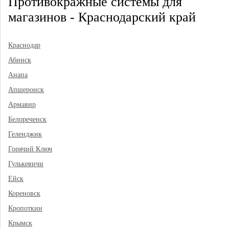
Противокражные системы для
магазинов - Краснодарский край
Краснодар
Абинск
Анапа
Апшеронск
Армавир
Белореченск
Геленджик
Горячий Ключ
Гулькевичи
Ейск
Кореновск
Кропоткин
Крымск