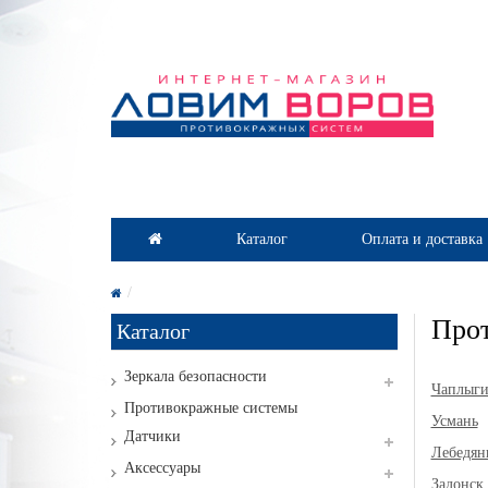
Каталог
Оплата и доставка
Прот
Каталог
Зеркала безопасности
Чаплыг
Противокражные системы
Усмань
Датчики
Лебедян
Аксессуары
Задонск