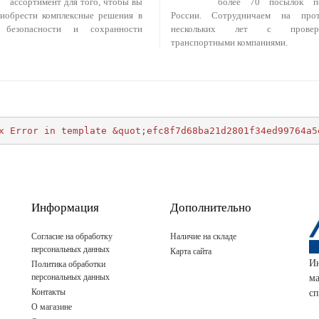
ассортимент для того, чтобы вы
более 70 посылок п
риобрести комплексные решения в
России. Сотрудничаем на прот
 безопасности и сохранности
нескольких лет с провер
транспортными компаниями.
x Error in template &quot;efc8f7d68ba21d2801f34ed99764a5
Информация
Дополнительно
Согласие на обработку
Наличие на складе
персональных данных
Карта сайта
И
Политика обработки
персональных данных
м
Контакты
сп
О магазине