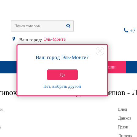
+7 
Эль-Монте
Ваш город:
Ваш город
Эль-Монте
?
О магазине
Контакты
Акции
Да
Нет, выбрать другой
ивокражные системы для магазинов - Л
ин
Елец
Данков
ь
Грязи
Липецк