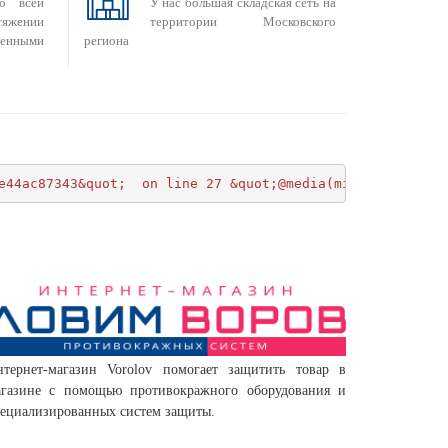
о всей
У нас большая складская сеть на
яжении
территории Московского
енными
региона
e44ac87343&quot;  on line 27 &quot;@media(min-width:600p
нтернет-магазин Vorolov помогает защитить товар в
агазине с помощью противокражного оборудования и
ециализированных систем защиты.