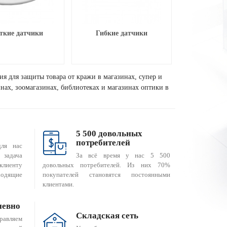
ткие датчики
Гибкие датчики
ия для защиты товара от кражи в магазинах, супер и
зинах, зоомагазинах, библиотеках и магазинах оптики в
5 500 довольных
потребителей
для нас
За всё время у нас 5 500
 задача
довольных потребителей. Из них 70%
клиенту
покупателей становятся постоянными
одящие
клиентами.
невно
Складская сеть
равляем