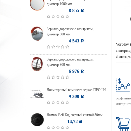
диаметр 1000 мм
8 855
Р
Зеркало дорожное с козырьком,
диаметр 600 мм
4 543
Р
Vorolov 
гипермар
Липецко
Зеркало дорожное с козырьком,
диаметр 800 мм
6 976
Р
Досмотровый комплект зеркал ПРОФИ
9 300
Р
оффлайн
интернет
Датчик Bell Tag, черный с иглой 50мм
14,72
Р