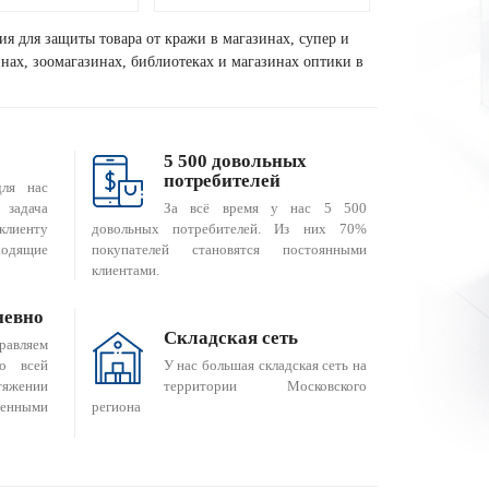
ия для защиты товара от кражи в магазинах, супер и
зинах, зоомагазинах, библиотеках и магазинах оптики в
5 500 довольных
потребителей
для нас
За всё время у нас 5 500
 задача
довольных потребителей. Из них 70%
клиенту
покупателей становятся постоянными
одящие
клиентами.
невно
Складская сеть
равляем
о всей
У нас большая складская сеть на
яжении
территории Московского
енными
региона