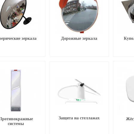
ерические зеркала
Дорожные зеркала
Купо
Защита на стеллажах
Противокражные
Жёс
системы