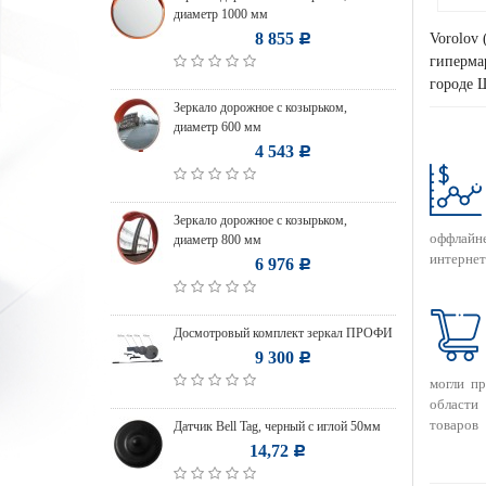
диаметр 1000 мм
8 855
Vorolov 
Р
гипермар
городе 
Зеркало дорожное с козырьком,
диаметр 600 мм
4 543
Р
Зеркало дорожное с козырьком,
оффлайн
диаметр 800 мм
интернет
6 976
Р
Досмотровый комплект зеркал ПРОФИ
9 300
Р
могли п
области
товаров
Датчик Bell Tag, черный с иглой 50мм
14,72
Р