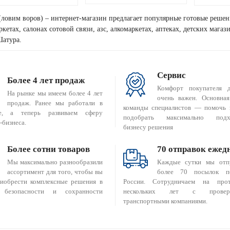
(ловим воров) – интернет-магазин предлагает популярные готовые решен
кетах, салонах сотовой связи, азс, алкомаркетах, аптеках, детских мага
Шатура.
Сервис
Более 4 лет продаж
Комфорт покупателя 
На рынке мы имеем более 4 лет
очень важен. Основная
продаж. Ранее мы работали в
команды специалистов — помочь 
е, а теперь развиваем сферу
подобрать максимально подх
-бизнеса.
бизнесу решения
Более сотни товаров
70 отправок ежед
Мы максимально разнообразили
Каждые сутки мы отп
ассортимент для того, чтобы вы
более 70 посылок п
риобрести комплексные решения в
России. Сотрудничаем на прот
 безопасности и сохранности
нескольких лет с провер
транспортными компаниями.