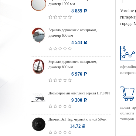
диаметр 1000 мм
8 855
Vorolov 
Р
гипермар
городе 
Зеркало дорожное с козырьком,
диаметр 600 мм
4 543
Р
Зеркало дорожное с козырьком,
оффлайн
диаметр 800 мм
интернет
6 976
Р
Досмотровый комплект зеркал ПРОФИ
9 300
Р
могли п
области
товаров
Датчик Bell Tag, черный с иглой 50мм
14,72
Р