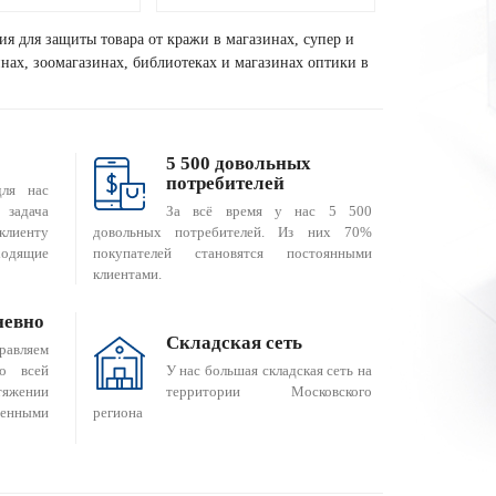
ия для защиты товара от кражи в магазинах, супер и
зинах, зоомагазинах, библиотеках и магазинах оптики в
5 500 довольных
потребителей
для нас
За всё время у нас 5 500
 задача
довольных потребителей. Из них 70%
клиенту
покупателей становятся постоянными
одящие
клиентами.
невно
Складская сеть
равляем
о всей
У нас большая складская сеть на
яжении
территории Московского
енными
региона