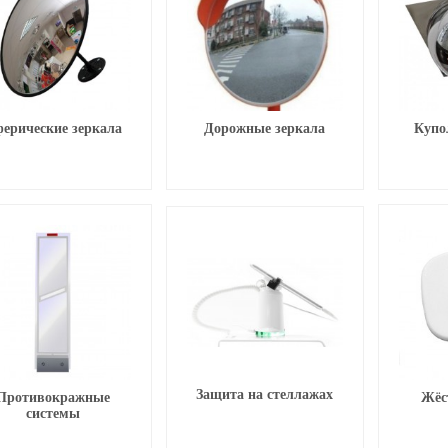
ерические зеркала
Дорожные зеркала
Купо
Защита на стеллажах
Противокражные
Жёс
системы