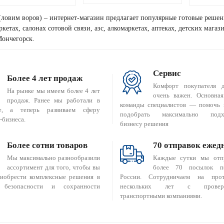
(ловим воров) – интернет-магазин предлагает популярные готовые решен
кетах, салонах сотовой связи, азс, алкомаркетах, аптеках, детских мага
Мончегорск.
Сервис
Более 4 лет продаж
Комфорт покупателя 
На рынке мы имеем более 4 лет
очень важен. Основная
продаж. Ранее мы работали в
команды специалистов — помочь 
е, а теперь развиваем сферу
подобрать максимально подх
-бизнеса.
бизнесу решения
Более сотни товаров
70 отправок ежед
Мы максимально разнообразили
Каждые сутки мы отп
ассортимент для того, чтобы вы
более 70 посылок п
риобрести комплексные решения в
России. Сотрудничаем на прот
 безопасности и сохранности
нескольких лет с провер
транспортными компаниями.