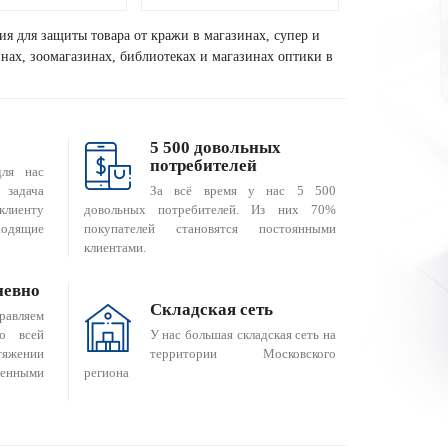
ия для защиты товара от кражи в магазинах, супер и
зинах, зоомагазинах, библиотеках и магазинах оптики в
5 500 довольных
потребителей
для нас
За всё время у нас 5 500
 задача
довольных потребителей. Из них 70%
клиенту
покупателей становятся постоянными
одящие
клиентами.
невно
Складская сеть
равляем
о всей
У нас большая складская сеть на
яжении
территории Московского
енными
региона