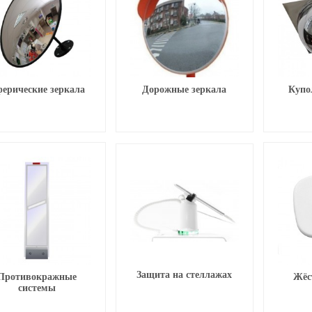
ерические зеркала
Дорожные зеркала
Купо
Защита на стеллажах
Противокражные
Жёс
системы