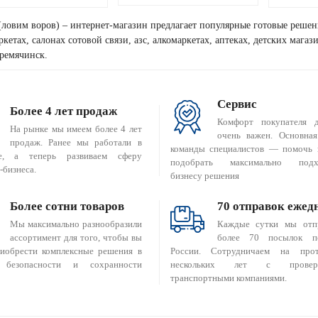
(ловим воров) – интернет-магазин предлагает популярные готовые решен
кетах, салонах сотовой связи, азс, алкомаркетах, аптеках, детских мага
Гремячинск.
Сервис
Более 4 лет продаж
Комфорт покупателя 
На рынке мы имеем более 4 лет
очень важен. Основная
продаж. Ранее мы работали в
команды специалистов — помочь 
е, а теперь развиваем сферу
подобрать максимально подх
-бизнеса.
бизнесу решения
Более сотни товаров
70 отправок ежед
Мы максимально разнообразили
Каждые сутки мы отп
ассортимент для того, чтобы вы
более 70 посылок п
риобрести комплексные решения в
России. Сотрудничаем на прот
 безопасности и сохранности
нескольких лет с провер
транспортными компаниями.