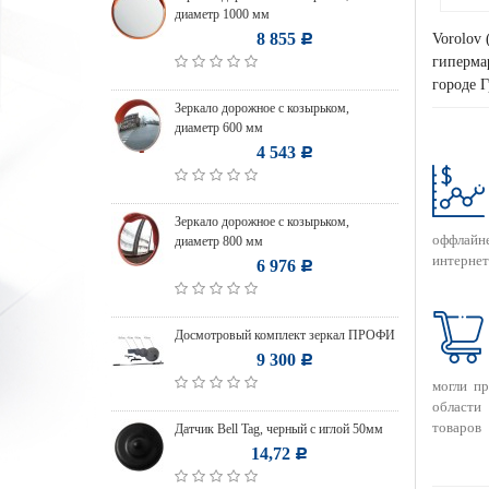
диаметр 1000 мм
8 855
Vorolov 
Р
гипермар
городе 
Зеркало дорожное с козырьком,
диаметр 600 мм
4 543
Р
Зеркало дорожное с козырьком,
оффлайн
диаметр 800 мм
интернет
6 976
Р
Досмотровый комплект зеркал ПРОФИ
9 300
Р
могли п
области
товаров
Датчик Bell Tag, черный с иглой 50мм
14,72
Р