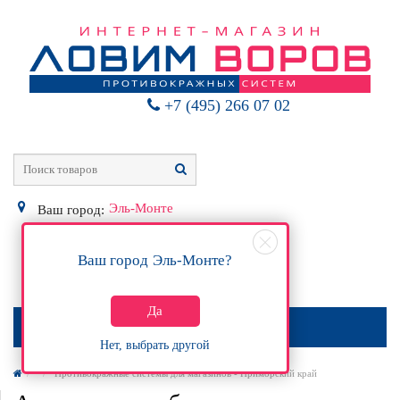
+7 (495) 266 07 02
Эль-Монте
Ваш город:
Ваш город
Эль-Монте
?
0
Р
Да
МЕНЮ
Нет, выбрать другой
Противокражные системы для магазинов - Приморский край