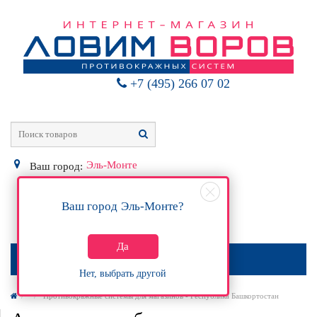
+7 (495) 266 07 02
Эль-Монте
Ваш город:
Ваш город
Эль-Монте
?
0
Р
Да
МЕНЮ
Нет, выбрать другой
Противокражные системы для магазинов - Республика Башкортостан