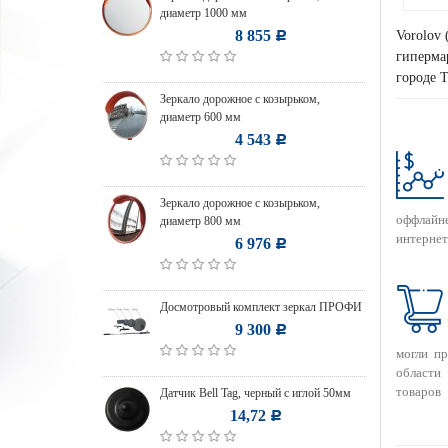
диаметр 1000 мм
8 855
Vorolov 
Р
гипермар
городе 
Зеркало дорожное с козырьком,
диаметр 600 мм
4 543
Р
Зеркало дорожное с козырьком,
оффлайн
диаметр 800 мм
интернет
6 976
Р
Досмотровый комплект зеркал ПРОФИ
9 300
Р
могли п
области
товаров
Датчик Bell Tag, черный с иглой 50мм
14,72
Р