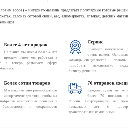
(ловим воров) – интернет-магазин предлагает популярные готовые решен
кетах, салонах сотовой связи, азс, алкомаркетах, аптеках, детских мага
Темников.
Сервис
Более 4 лет продаж
Комфорт покупателя 
На рынке мы имеем более 4 лет
очень важен. Основная
продаж. Ранее мы работали в
команды специалистов — помочь 
е, а теперь развиваем сферу
подобрать максимально подх
-бизнеса.
бизнесу решения
Более сотни товаров
70 отправок ежед
Мы максимально разнообразили
Каждые сутки мы отп
ассортимент для того, чтобы вы
более 70 посылок п
риобрести комплексные решения в
России. Сотрудничаем на прот
 безопасности и сохранности
нескольких лет с провер
транспортными компаниями.