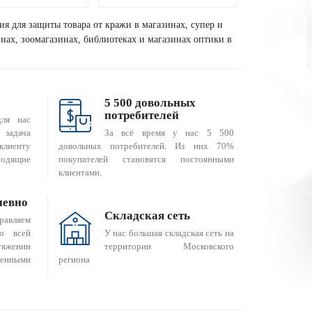
ия для защиты товара от кражи в магазинах, супер и
зинах, зоомагазинах, библиотеках и магазинах оптики в
5 500 довольных
потребителей
для нас
За всё время у нас 5 500
 задача
довольных потребителей. Из них 70%
клиенту
покупателей становятся постоянными
одящие
клиентами.
невно
Складская сеть
равляем
о всей
У нас большая складская сеть на
яжении
территории Московского
енными
региона