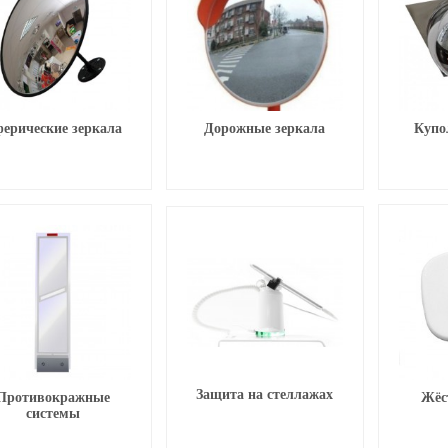
ерические зеркала
Дорожные зеркала
Купо
Защита на стеллажах
Противокражные
Жёс
системы