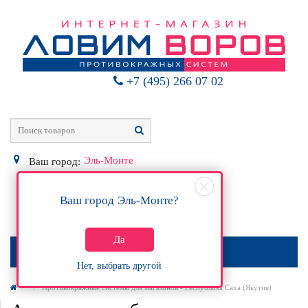
+7 (495) 266 07 02
Эль-Монте
Ваш город:
Ваш город
Эль-Монте
?
0
Р
Да
МЕНЮ
Нет, выбрать другой
Противокражные системы для магазинов - Республика Саха (Якутия)