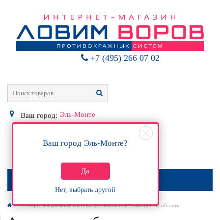
+7 (495) 266 07 02
Эль-Монте
Ваш город:
Ваш город
Эль-Монте
?
0
Р
Да
МЕНЮ
Нет, выбрать другой
Противокражные системы для магазинов - Смоленская область