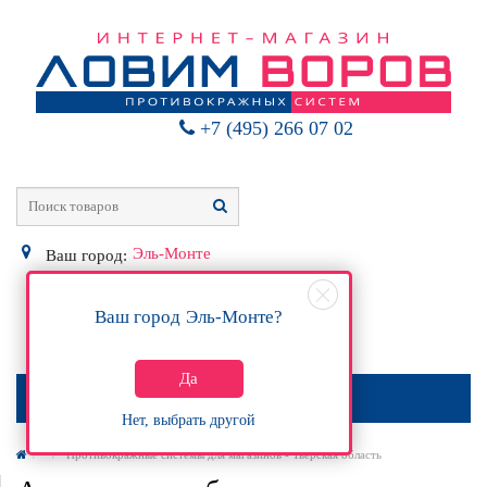
+7 (495) 266 07 02
Эль-Монте
Ваш город:
Ваш город
Эль-Монте
?
0
Р
Да
МЕНЮ
Нет, выбрать другой
Противокражные системы для магазинов - Тверская область