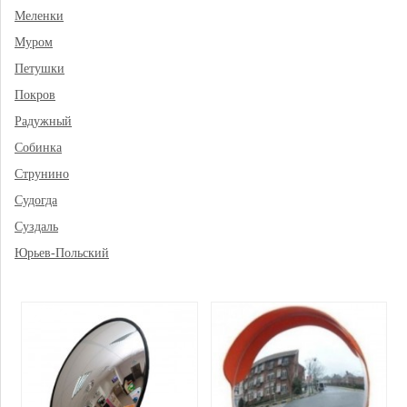
Меленки
Муром
Петушки
Покров
Радужный
Собинка
Струнино
Судогда
Суздаль
Юрьев-Польский