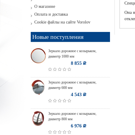
Специ
О магазине
Она н
Оплата и доставка
откле
Cookie файлы на сайте Vorolov
Новые поступления
Зеркало дорожное с козырьком,
диаметр 1000 мм
8 855
Р
Зеркало дорожное с козырьком,
диаметр 600 мм
4 543
Р
Зеркало дорожное с козырьком,
диаметр 800 мм
6 976
Р