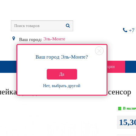
+7 
Эль-Монте
Ваш город:
Ваш город
Эль-Монте
?
О магазине
Контакты
Акции
Да
Нет, выбрать другой
ейка для датчика Protex, Мини сенсор
В нали
15,3