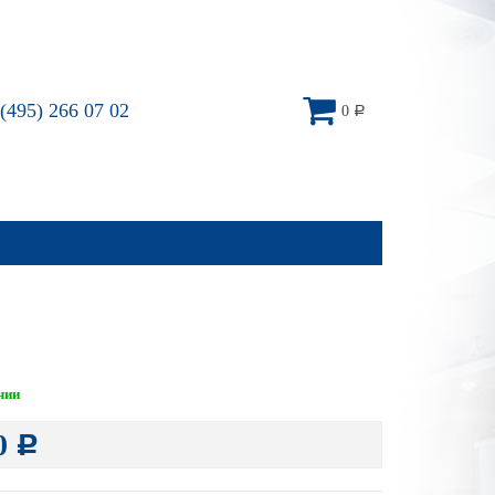
(495) 266 07 02
0
Р
чии
0
Р