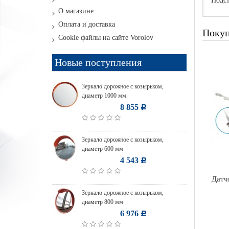
Подст
О магазине
Оплата и доставка
Покуп
Cookie файлы на сайте Vorolov
Новые поступления
Зеркало дорожное с козырьком,
диаметр 1000 мм
8 855
Р
Зеркало дорожное с козырьком,
диаметр 600 мм
4 543
Р
Датч
Зеркало дорожное с козырьком,
диаметр 800 мм
6 976
Р