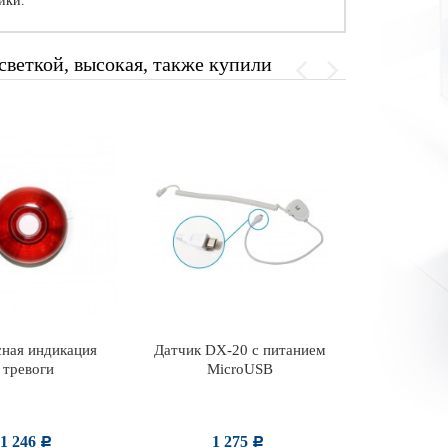
йки.
веткой, высокая, также купили
ная индикация
Датчик DX-20 с питанием
Выносная
тревоги
MicroUSB
сос
1 246
1 275
741
Р
Р