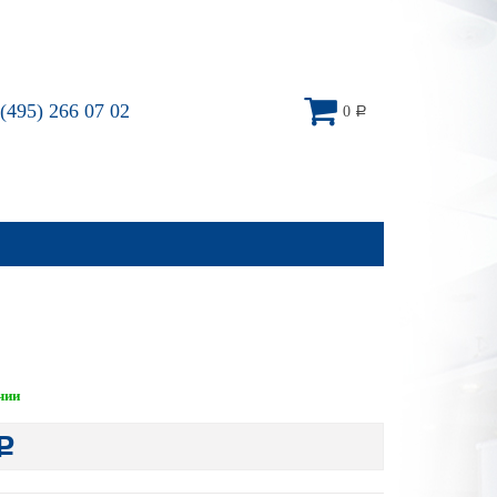
(495) 266 07 02
0
Р
чии
Р