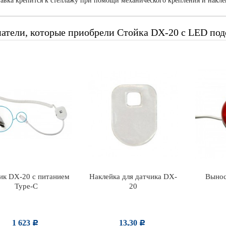
авка крепится к стеллажу при помощи механического крепления и накле
атели, которые приобрели Стойка DX-20 с LED подс
ик DX-20 с питанием
Наклейка для датчика DX-
Вынос
Type-C
20
1 623
13,30
Р
Р