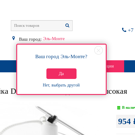
+7 
Эль-Монте
Ваш город:
Ваш город
Эль-Монте
?
О магазине
Контакты
Акции
Да
Нет, выбрать другой
ка DX-20 с LED подсветкой, высокая
В нали
954