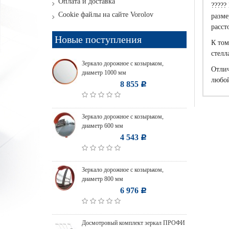
Оплата и доставка
?????
Cookie файлы на сайте Vorolov
разме
расст
Новые поступления
К том
стелл
Зеркало дорожное с козырьком,
Отлич
диаметр 1000 мм
любой
8 855
Р
Зеркало дорожное с козырьком,
диаметр 600 мм
4 543
Р
Зеркало дорожное с козырьком,
диаметр 800 мм
6 976
Р
Досмотровый комплект зеркал ПРОФИ