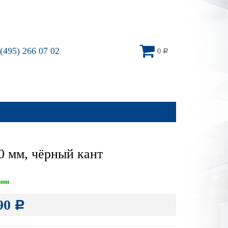
(495) 266 07 02
0
Р
0 мм, чёрный кант
чии
90
Р