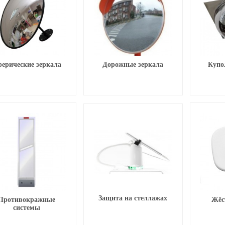
ерические зеркала
Дорожные зеркала
Купо
Защита на стеллажах
Противокражные
Жёс
системы