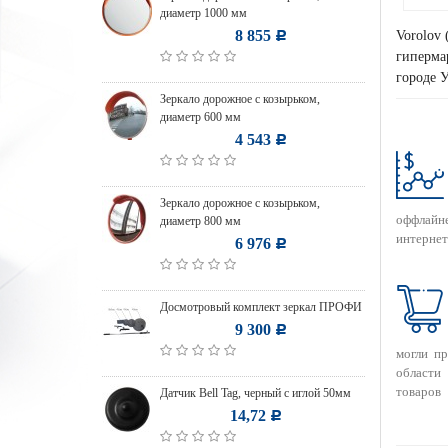
диаметр 1000 мм
8 855
Vorolov 
Р
гипермар
городе У
Зеркало дорожное с козырьком,
диаметр 600 мм
4 543
Р
Зеркало дорожное с козырьком,
оффлайн
диаметр 800 мм
интернет
6 976
Р
Досмотровый комплект зеркал ПРОФИ
9 300
Р
могли п
области
товаров
Датчик Bell Tag, черный с иглой 50мм
14,72
Р