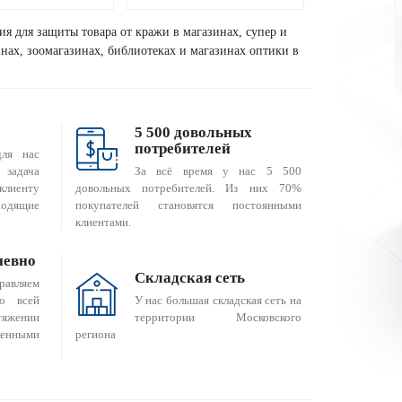
ия для защиты товара от кражи в магазинах, супер и
зинах, зоомагазинах, библиотеках и магазинах оптики в
5 500 довольных
потребителей
для нас
За всё время у нас 5 500
 задача
довольных потребителей. Из них 70%
клиенту
покупателей становятся постоянными
одящие
клиентами.
невно
Складская сеть
равляем
о всей
У нас большая складская сеть на
яжении
территории Московского
енными
региона