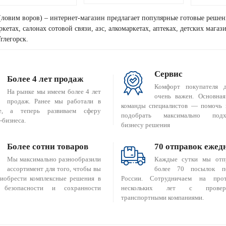
(ловим воров) – интернет-магазин предлагает популярные готовые решен
кетах, салонах сотовой связи, азс, алкомаркетах, аптеках, детских мага
глегорск.
Сервис
Более 4 лет продаж
Комфорт покупателя 
На рынке мы имеем более 4 лет
очень важен. Основная
продаж. Ранее мы работали в
команды специалистов — помочь 
е, а теперь развиваем сферу
подобрать максимально подх
-бизнеса.
бизнесу решения
Более сотни товаров
70 отправок ежед
Мы максимально разнообразили
Каждые сутки мы отп
ассортимент для того, чтобы вы
более 70 посылок п
риобрести комплексные решения в
России. Сотрудничаем на прот
 безопасности и сохранности
нескольких лет с провер
транспортными компаниями.