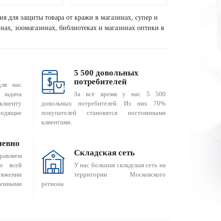
ия для защиты товара от кражи в магазинах, супер и
зинах, зоомагазинах, библиотеках и магазинах оптики в
5 500 довольных
потребителей
для нас
За всё время у нас 5 500
 задача
довольных потребителей. Из них 70%
клиенту
покупателей становятся постоянными
одящие
клиентами.
невно
Складская сеть
равляем
о всей
У нас большая складская сеть на
яжении
территории Московского
енными
региона