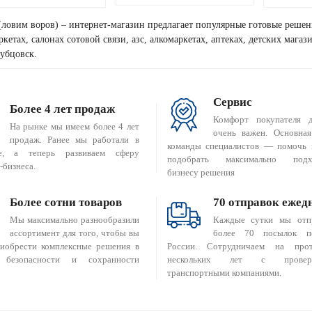
(ловим воров) – интернет-магазин предлагает популярные готовые решен
кетах, салонах сотовой связи, азс, алкомаркетах, аптеках, детских мага
убцовск.
Сервис
Более 4 лет продаж
Комфорт покупателя 
На рынке мы имеем более 4 лет
очень важен. Основная
продаж. Ранее мы работали в
команды специалистов — помочь 
е, а теперь развиваем сферу
подобрать максимально подх
-бизнеса.
бизнесу решения
Более сотни товаров
70 отправок ежед
Мы максимально разнообразили
Каждые сутки мы отп
ассортимент для того, чтобы вы
более 70 посылок п
риобрести комплексные решения в
России. Сотрудничаем на прот
 безопасности и сохранности
нескольких лет с провер
транспортными компаниями.