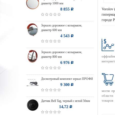
диаметр 1000 мм
8 855
Vorolov 
Р
гипермар
городе Р
Зеркало дорожное с козырьком,
диаметр 600 мм
4 543
Р
Зеркало дорожное с козырьком,
оффлайн
диаметр 800 мм
интернет
6 976
Р
Досмотровый комплект зеркал ПРОФИ
9 300
Р
могли п
области
товаров
Датчик Bell Tag, черный с иглой 50мм
14,72
Р