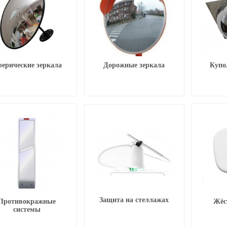
ерические зеркала
Дорожные зеркала
Купо
Защита на стеллажах
Противокражные
Жёс
системы