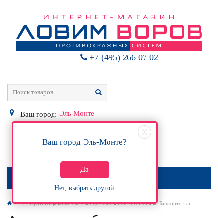
+7 (495) 266 07 02
Эль-Монте
Ваш город:
Ваш город
Эль-Монте
?
0
Р
Да
МЕНЮ
Нет, выбрать другой
Противокражные системы для магазинов - Республика Башкортостан