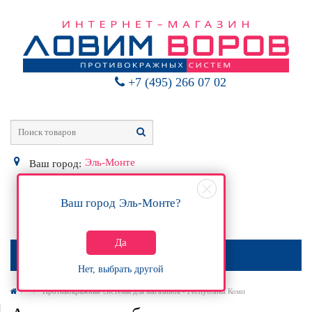
+7 (495) 266 07 02
Эль-Монте
Ваш город:
Ваш город
Эль-Монте
?
0
Р
Да
МЕНЮ
Нет, выбрать другой
Противокражные системы для магазинов - Республика Коми