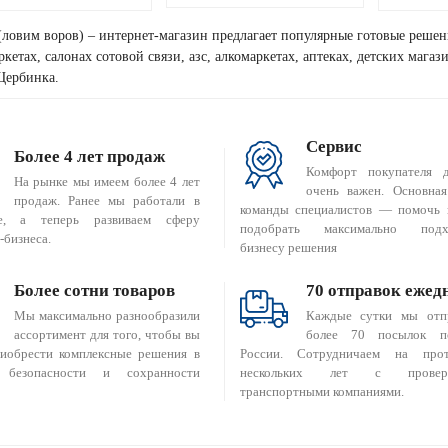
(ловим воров) – интернет-магазин предлагает популярные готовые решен
кетах, салонах сотовой связи, азс, алкомаркетах, аптеках, детских мага
Щербинка.
Сервис
Более 4 лет продаж
Комфорт покупателя 
На рынке мы имеем более 4 лет
очень важен. Основная
продаж. Ранее мы работали в
команды специалистов — помочь 
е, а теперь развиваем сферу
подобрать максимально подх
-бизнеса.
бизнесу решения
Более сотни товаров
70 отправок ежед
Мы максимально разнообразили
Каждые сутки мы отп
ассортимент для того, чтобы вы
более 70 посылок п
риобрести комплексные решения в
России. Сотрудничаем на прот
 безопасности и сохранности
нескольких лет с провер
транспортными компаниями.