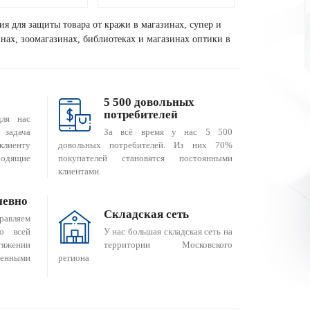
ия для защиты товара от кражи в магазинах, супер и
зинах, зоомагазинах, библиотеках и магазинах оптики в
5 500 довольных
потребителей
для нас
За всё время у нас 5 500
 задача
довольных потребителей. Из них 70%
клиенту
покупателей становятся постоянными
одящие
клиентами.
невно
Складская сеть
равляем
о всей
У нас большая складская сеть на
яжении
территории Московского
енными
региона