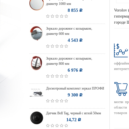
диаметр 1000 мм
8 855
Vorolov 
Р
гипермар
городе 
Зеркало дорожное с козырьком,
диаметр 600 мм
4 543
Р
Зеркало дорожное с козырьком,
оффлайн
диаметр 800 мм
интернет
6 976
Р
Досмотровый комплект зеркал ПРОФИ
9 300
Р
могли п
области
товаров
Датчик Bell Tag, черный с иглой 50мм
14,72
Р