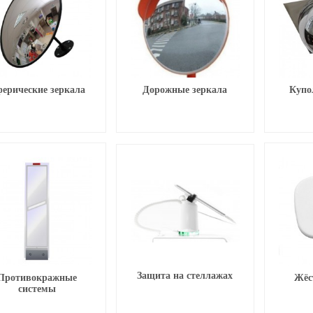
ерические зеркала
Дорожные зеркала
Купо
Защита на стеллажах
Противокражные
Жёс
системы