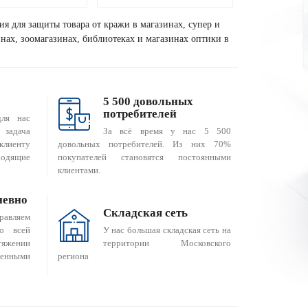
ия для защиты товара от кражи в магазинах, супер и
зинах, зоомагазинах, библиотеках и магазинах оптики в
5 500 довольных
потребителей
для нас
За всё время у нас 5 500
 задача
довольных потребителей. Из них 70%
клиенту
покупателей становятся постоянными
одящие
клиентами.
невно
Складская сеть
равляем
о всей
У нас большая складская сеть на
яжении
территории Московского
енными
региона