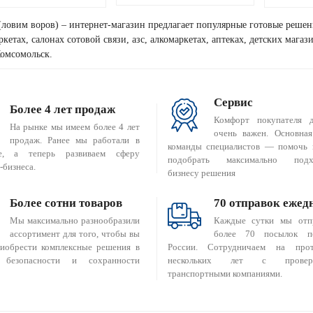
(ловим воров) – интернет-магазин предлагает популярные готовые решен
кетах, салонах сотовой связи, азс, алкомаркетах, аптеках, детских мага
Комсомольск.
Сервис
Более 4 лет продаж
Комфорт покупателя 
На рынке мы имеем более 4 лет
очень важен. Основная
продаж. Ранее мы работали в
команды специалистов — помочь 
е, а теперь развиваем сферу
подобрать максимально подх
-бизнеса.
бизнесу решения
Более сотни товаров
70 отправок ежед
Мы максимально разнообразили
Каждые сутки мы отп
ассортимент для того, чтобы вы
более 70 посылок п
риобрести комплексные решения в
России. Сотрудничаем на прот
 безопасности и сохранности
нескольких лет с провер
транспортными компаниями.