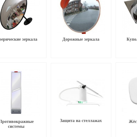
ерические зеркала
Дорожные зеркала
Купо
Защита на стеллажах
Противокражные
Жёс
системы