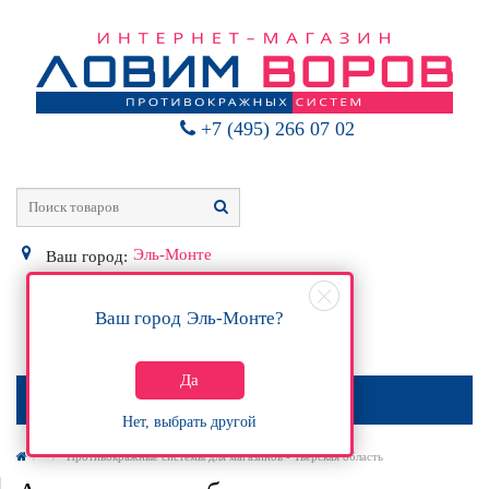
+7 (495) 266 07 02
Эль-Монте
Ваш город:
Ваш город
Эль-Монте
?
0
Р
Да
МЕНЮ
Нет, выбрать другой
Противокражные системы для магазинов - Тверская область