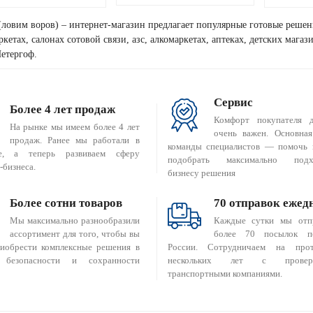
(ловим воров) – интернет-магазин предлагает популярные готовые решен
кетах, салонах сотовой связи, азс, алкомаркетах, аптеках, детских мага
етергоф.
Сервис
Более 4 лет продаж
Комфорт покупателя 
На рынке мы имеем более 4 лет
очень важен. Основная
продаж. Ранее мы работали в
команды специалистов — помочь 
е, а теперь развиваем сферу
подобрать максимально подх
-бизнеса.
бизнесу решения
Более сотни товаров
70 отправок ежед
Мы максимально разнообразили
Каждые сутки мы отп
ассортимент для того, чтобы вы
более 70 посылок п
риобрести комплексные решения в
России. Сотрудничаем на прот
 безопасности и сохранности
нескольких лет с провер
транспортными компаниями.