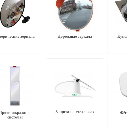
ерические зеркала
Дорожные зеркала
Купо
Защита на стеллажах
Противокражные
Жёс
системы