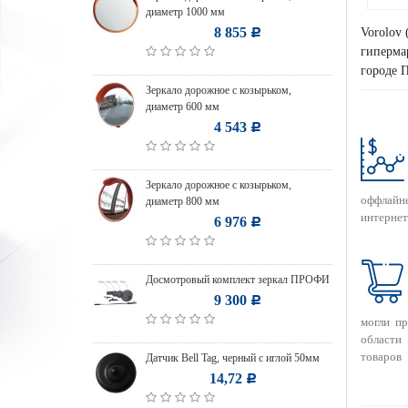
диаметр 1000 мм
8 855
Vorolov 
Р
гипермар
городе П
Зеркало дорожное с козырьком,
диаметр 600 мм
4 543
Р
Зеркало дорожное с козырьком,
оффлайн
диаметр 800 мм
интернет
6 976
Р
Досмотровый комплект зеркал ПРОФИ
9 300
Р
могли п
области
товаров
Датчик Bell Tag, черный с иглой 50мм
14,72
Р