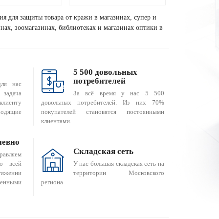
ия для защиты товара от кражи в магазинах, супер и
зинах, зоомагазинах, библиотеках и магазинах оптики в
5 500 довольных
потребителей
для нас
За всё время у нас 5 500
 задача
довольных потребителей. Из них 70%
клиенту
покупателей становятся постоянными
одящие
клиентами.
невно
Складская сеть
равляем
о всей
У нас большая складская сеть на
яжении
территории Московского
енными
региона