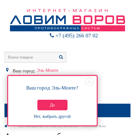
+7 (495) 266 07 02
Эль-Монте
Ваш город:
Ваш город
Эль-Монте
?
0
Р
Да
МЕНЮ
Нет, выбрать другой
Противокражные системы для магазинов - Республика Коми