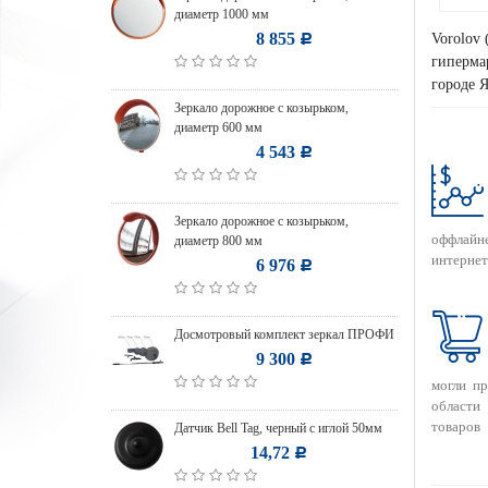
диаметр 1000 мм
8 855
Vorolov 
Р
гипермар
городе Я
Зеркало дорожное с козырьком,
диаметр 600 мм
4 543
Р
Зеркало дорожное с козырьком,
оффлайн
диаметр 800 мм
интернет
6 976
Р
Досмотровый комплект зеркал ПРОФИ
9 300
Р
могли п
области
товаров
Датчик Bell Tag, черный с иглой 50мм
14,72
Р