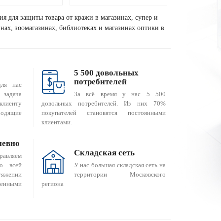
ия для защиты товара от кражи в магазинах, супер и
зинах, зоомагазинах, библиотеках и магазинах оптики в
5 500 довольных
потребителей
для нас
За всё время у нас 5 500
 задача
довольных потребителей. Из них 70%
клиенту
покупателей становятся постоянными
одящие
клиентами.
невно
Складская сеть
равляем
о всей
У нас большая складская сеть на
яжении
территории Московского
енными
региона