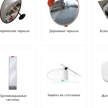
ерические зеркала
Дорожные зеркала
Купо
Защита на стеллажах
Противокражные
Жёс
системы