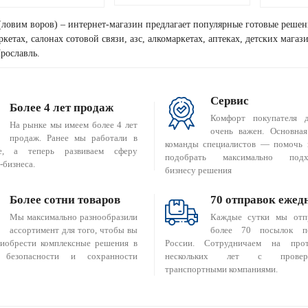
(ловим воров) – интернет-магазин предлагает популярные готовые решен
кетах, салонах сотовой связи, азс, алкомаркетах, аптеках, детских мага
рославль.
Сервис
Более 4 лет продаж
Комфорт покупателя 
На рынке мы имеем более 4 лет
очень важен. Основная
продаж. Ранее мы работали в
команды специалистов — помочь 
е, а теперь развиваем сферу
подобрать максимально подх
-бизнеса.
бизнесу решения
Более сотни товаров
70 отправок ежед
Мы максимально разнообразили
Каждые сутки мы отп
ассортимент для того, чтобы вы
более 70 посылок п
риобрести комплексные решения в
России. Сотрудничаем на прот
 безопасности и сохранности
нескольких лет с провер
транспортными компаниями.