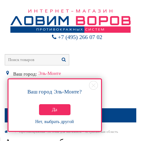
+7 (495) 266 07 02
Эль-Монте
Ваш город:
Ваш город
Эль-Монте
?
0
Р
Да
МЕНЮ
Нет, выбрать другой
Противокражные системы для магазинов - Астраханская область