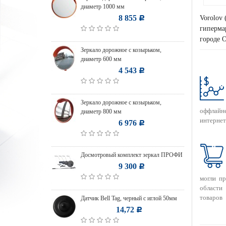
диаметр 1000 мм
8 855
Vorolov 
Р
гипермар
городе О
Зеркало дорожное с козырьком,
диаметр 600 мм
4 543
Р
Зеркало дорожное с козырьком,
оффлайн
диаметр 800 мм
интернет
6 976
Р
Досмотровый комплект зеркал ПРОФИ
9 300
Р
могли п
области
товаров
Датчик Bell Tag, черный с иглой 50мм
14,72
Р