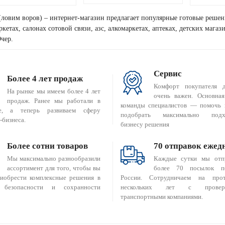
(ловим воров) – интернет-магазин предлагает популярные готовые решен
кетах, салонах сотовой связи, азс, алкомаркетах, аптеках, детских мага
чер.
Сервис
Более 4 лет продаж
Комфорт покупателя 
На рынке мы имеем более 4 лет
очень важен. Основная
продаж. Ранее мы работали в
команды специалистов — помочь 
е, а теперь развиваем сферу
подобрать максимально подх
-бизнеса.
бизнесу решения
Более сотни товаров
70 отправок ежед
Мы максимально разнообразили
Каждые сутки мы отп
ассортимент для того, чтобы вы
более 70 посылок п
риобрести комплексные решения в
России. Сотрудничаем на прот
 безопасности и сохранности
нескольких лет с провер
транспортными компаниями.