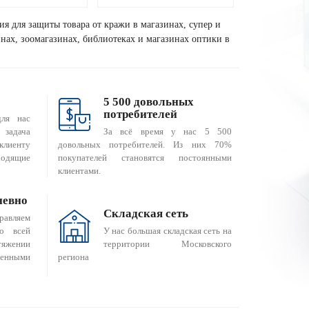
ия для защиты товара от кражи в магазинах, супер и
зинах, зоомагазинах, библиотеках и магазинах оптики в
5 500 довольных
потребителей
для нас
За всё время у нас 5 500
 задача
довольных потребителей. Из них 70%
клиенту
покупателей становятся постоянными
одящие
клиентами.
невно
Складская сеть
равляем
о всей
У нас большая складская сеть на
яжении
территории Московского
енными
региона