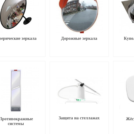
ерические зеркала
Дорожные зеркала
Купо
Защита на стеллажах
Противокражные
Жёс
системы