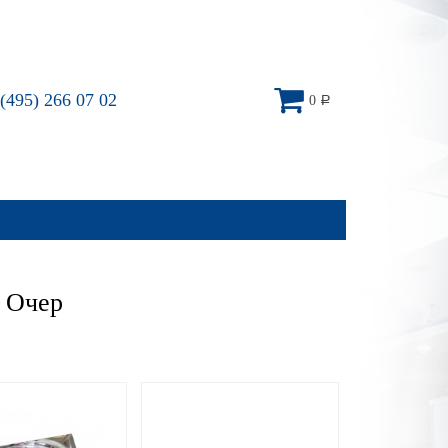
(495) 266 07 02
0
Р
 Очер