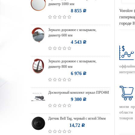
диаметр 1000 мм
8 855
Vorolov 
Р
гипермар
городе Н
Зеркало дорожное с козырьком,
диаметр 600 мм
4 543
Р
Зеркало дорожное с козырьком,
оффлайн
диаметр 800 мм
интернет
6 976
Р
Досмотровый комплект зеркал ПРОФИ
9 300
Р
могли п
области
товаров
Датчик Bell Tag, черный с иглой 50мм
14,72
Р