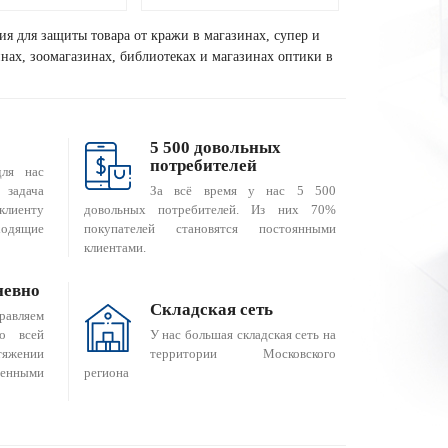
ия для защиты товара от кражи в магазинах, супер и
зинах, зоомагазинах, библиотеках и магазинах оптики в
5 500 довольных
потребителей
для нас
За всё время у нас 5 500
 задача
довольных потребителей. Из них 70%
клиенту
покупателей становятся постоянными
одящие
клиентами.
невно
Складская сеть
равляем
о всей
У нас большая складская сеть на
яжении
территории Московского
енными
региона