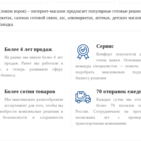
(ловим воров) – интернет-магазин предлагает популярные готовые решен
кетах, салонах сотовой связи, азс, алкомаркетах, аптеках, детских мага
аходка.
Сервис
Более 4 лет продаж
Комфорт покупателя 
На рынке мы имеем более 4 лет
очень важен. Основная
продаж. Ранее мы работали в
команды специалистов — помочь 
е, а теперь развиваем сферу
подобрать максимально подх
-бизнеса.
бизнесу решения
Более сотни товаров
70 отправок ежед
Мы максимально разнообразили
Каждые сутки мы отп
ассортимент для того, чтобы вы
более 70 посылок п
риобрести комплексные решения в
России. Сотрудничаем на прот
 безопасности и сохранности
нескольких лет с провер
транспортными компаниями.