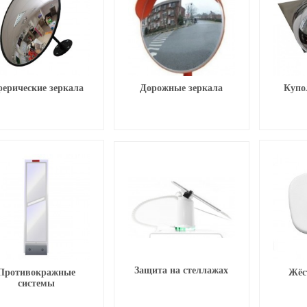
ерические зеркала
Дорожные зеркала
Купо
Защита на стеллажах
Противокражные
Жёс
системы