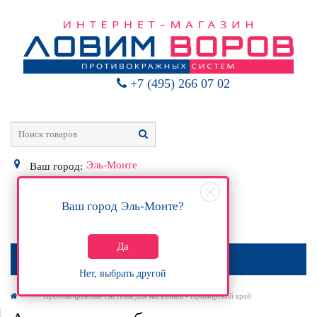
+7 (495) 266 07 02
Эль-Монте
Ваш город:
Ваш город
Эль-Монте
?
0
Р
Да
МЕНЮ
Нет, выбрать другой
Противокражные системы для магазинов - Приморский край