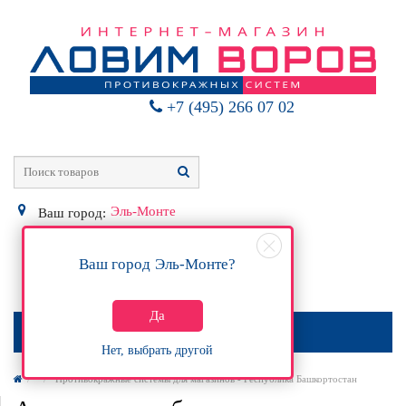
+7 (495) 266 07 02
Эль-Монте
Ваш город:
Ваш город
Эль-Монте
?
0
Р
Да
МЕНЮ
Нет, выбрать другой
Противокражные системы для магазинов - Республика Башкортостан