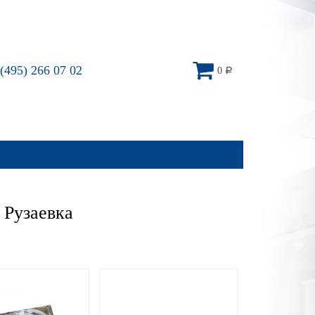
(495) 266 07 02
0
Р
 Рузаевка