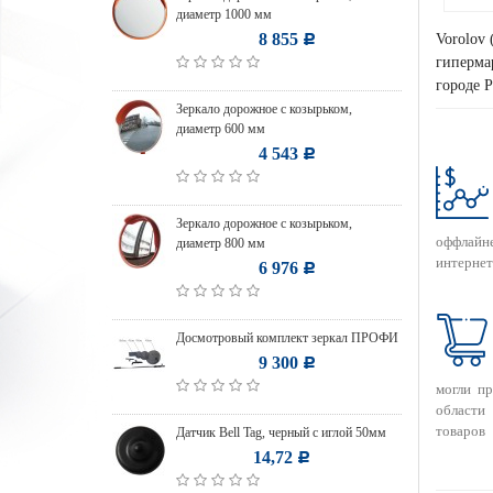
диаметр 1000 мм
8 855
Vorolov 
Р
гипермар
городе Р
Зеркало дорожное с козырьком,
диаметр 600 мм
4 543
Р
Зеркало дорожное с козырьком,
оффлайн
диаметр 800 мм
интернет
6 976
Р
Досмотровый комплект зеркал ПРОФИ
9 300
Р
могли п
области
товаров
Датчик Bell Tag, черный с иглой 50мм
14,72
Р