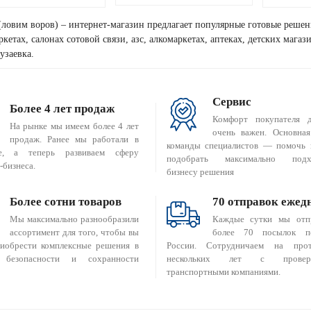
(ловим воров) – интернет-магазин предлагает популярные готовые решен
кетах, салонах сотовой связи, азс, алкомаркетах, аптеках, детских мага
узаевка.
Сервис
Более 4 лет продаж
Комфорт покупателя 
На рынке мы имеем более 4 лет
очень важен. Основная
продаж. Ранее мы работали в
команды специалистов — помочь 
е, а теперь развиваем сферу
подобрать максимально подх
-бизнеса.
бизнесу решения
Более сотни товаров
70 отправок ежед
Мы максимально разнообразили
Каждые сутки мы отп
ассортимент для того, чтобы вы
более 70 посылок п
риобрести комплексные решения в
России. Сотрудничаем на прот
 безопасности и сохранности
нескольких лет с провер
транспортными компаниями.