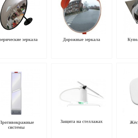
ерические зеркала
Дорожные зеркала
Купо
Защита на стеллажах
Противокражные
Жёс
системы