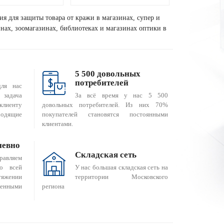
ия для защиты товара от кражи в магазинах, супер и
зинах, зоомагазинах, библиотеках и магазинах оптики в
5 500 довольных
потребителей
для нас
За всё время у нас 5 500
 задача
довольных потребителей. Из них 70%
клиенту
покупателей становятся постоянными
одящие
клиентами.
невно
Складская сеть
равляем
о всей
У нас большая складская сеть на
яжении
территории Московского
енными
региона