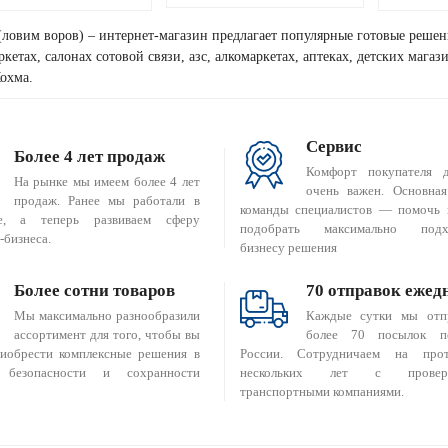
(ловим воров) – интернет-магазин предлагает популярные готовые решен
кетах, салонах сотовой связи, азс, алкомаркетах, аптеках, детских мага
охма.
Сервис
Более 4 лет продаж
Комфорт покупателя 
На рынке мы имеем более 4 лет
очень важен. Основная
продаж. Ранее мы работали в
команды специалистов — помочь 
е, а теперь развиваем сферу
подобрать максимально подх
-бизнеса.
бизнесу решения
Более сотни товаров
70 отправок ежед
Мы максимально разнообразили
Каждые сутки мы отп
ассортимент для того, чтобы вы
более 70 посылок п
риобрести комплексные решения в
России. Сотрудничаем на прот
 безопасности и сохранности
нескольких лет с провер
транспортными компаниями.