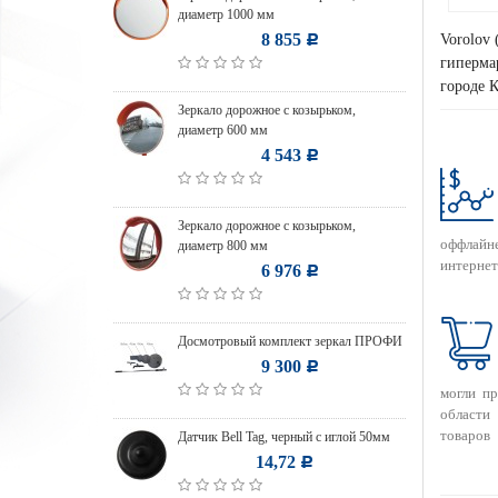
диаметр 1000 мм
8 855
Vorolov 
Р
гипермар
городе К
Зеркало дорожное с козырьком,
диаметр 600 мм
4 543
Р
Зеркало дорожное с козырьком,
оффлайн
диаметр 800 мм
интернет
6 976
Р
Досмотровый комплект зеркал ПРОФИ
9 300
Р
могли п
области
товаров
Датчик Bell Tag, черный с иглой 50мм
14,72
Р