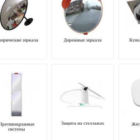
ерические зеркала
Дорожные зеркала
Купо
Защита на стеллажах
Противокражные
Жёс
системы