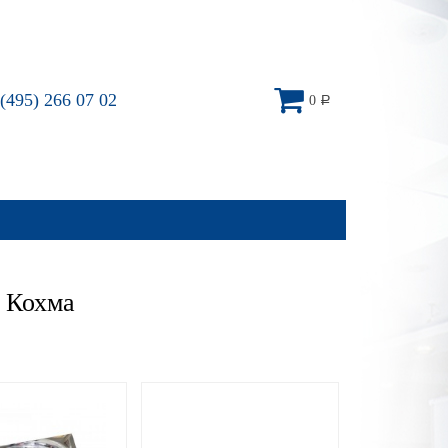
(495) 266 07 02
0
Р
 Кохма