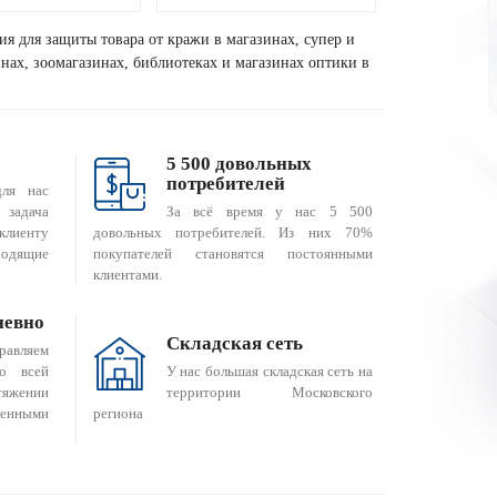
ия для защиты товара от кражи в магазинах, супер и
зинах, зоомагазинах, библиотеках и магазинах оптики в
5 500 довольных
потребителей
для нас
За всё время у нас 5 500
 задача
довольных потребителей. Из них 70%
клиенту
покупателей становятся постоянными
одящие
клиентами.
невно
Складская сеть
равляем
о всей
У нас большая складская сеть на
яжении
территории Московского
енными
региона