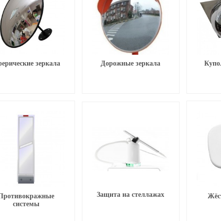
ерические зеркала
Дорожные зеркала
Купо
Защита на стеллажах
Противокражные
Жёс
системы