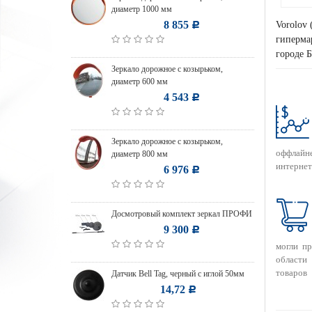
диаметр 1000 мм
8 855
Vorolov 
Р
гипермар
городе 
Зеркало дорожное с козырьком,
диаметр 600 мм
4 543
Р
Зеркало дорожное с козырьком,
оффлайн
диаметр 800 мм
интернет
6 976
Р
Досмотровый комплект зеркал ПРОФИ
9 300
Р
могли п
области
товаров
Датчик Bell Tag, черный с иглой 50мм
14,72
Р