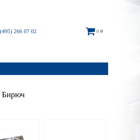
(495) 266 07 02
0
Р
– Бирюч