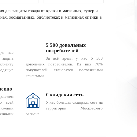
ия для защиты товара от кражи в магазинах, супер и
зинах, зоомагазинах, библиотеках и магазинах оптики в
5 500 довольных
потребителей
для нас
За всё время у нас 5 500
 задача
довольных потребителей. Из них 70%
клиенту
покупателей становятся постоянными
одящие
клиентами.
невно
Складская сеть
равляем
о всей
У нас большая складская сеть на
яжении
территории Московского
енными
региона