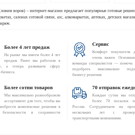
(ловим воров) – интернет-магазин предлагает популярные готовые решен
кетах, салонах сотовой связи, азс, алкомаркетах, аптеках, детских мага
Бирюч.
Сервис
Более 4 лет продаж
Комфорт покупателя 
На рынке мы имеем более 4 лет
очень важен. Основная
продаж. Ранее мы работали в
команды специалистов — помочь 
е, а теперь развиваем сферу
подобрать максимально подх
-бизнеса.
бизнесу решения
Более сотни товаров
70 отправок ежед
Мы максимально разнообразили
Каждые сутки мы отп
ассортимент для того, чтобы вы
более 70 посылок п
риобрести комплексные решения в
России. Сотрудничаем на прот
 безопасности и сохранности
нескольких лет с провер
транспортными компаниями.