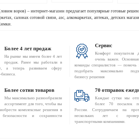
(ловим воров) – интернет-магазин предлагает популярные готовые решен
кетах, салонах сотовой связи, азс, алкомаркетах, аптеках, детских мага
Химки.
Сервис
Более 4 лет продаж
Комфорт покупателя 
На рынке мы имеем более 4 лет
очень важен. Основная
продаж. Ранее мы работали в
команды специалистов — помочь 
е, а теперь развиваем сферу
подобрать максимально подх
-бизнеса.
бизнесу решения
Более сотни товаров
70 отправок ежед
Мы максимально разнообразили
Каждые сутки мы отп
ассортимент для того, чтобы вы
более 70 посылок п
риобрести комплексные решения в
России. Сотрудничаем на прот
 безопасности и сохранности
нескольких лет с провер
транспортными компаниями.