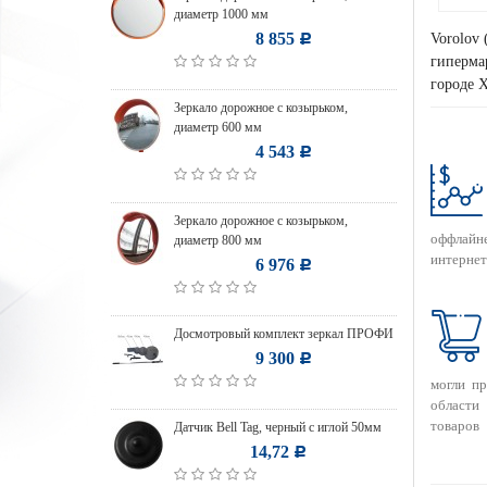
диаметр 1000 мм
8 855
Vorolov 
Р
гипермар
городе 
Зеркало дорожное с козырьком,
диаметр 600 мм
4 543
Р
Зеркало дорожное с козырьком,
оффлайн
диаметр 800 мм
интернет
6 976
Р
Досмотровый комплект зеркал ПРОФИ
9 300
Р
могли п
области
товаров
Датчик Bell Tag, черный с иглой 50мм
14,72
Р