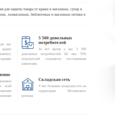
ия для защиты товара от кражи в магазинах, супер и
зинах, зоомагазинах, библиотеках и магазинах оптики в
5 500 довольных
потребителей
для нас
За всё время у нас 5 500
 задача
довольных потребителей. Из них 70%
клиенту
покупателей становятся постоянными
одящие
клиентами.
невно
Складская сеть
равляем
о всей
У нас большая складская сеть на
яжении
территории Московского
енными
региона