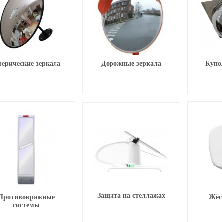
ерические зеркала
Дорожные зеркала
Купо
Защита на стеллажах
Противокражные
Жёс
системы