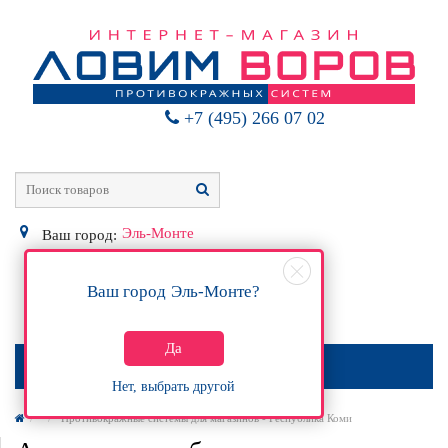
+7 (495) 266 07 02
Эль-Монте
Ваш город:
Ваш город
Эль-Монте
?
0
Р
Да
МЕНЮ
Нет, выбрать другой
Противокражные системы для магазинов - Республика Коми