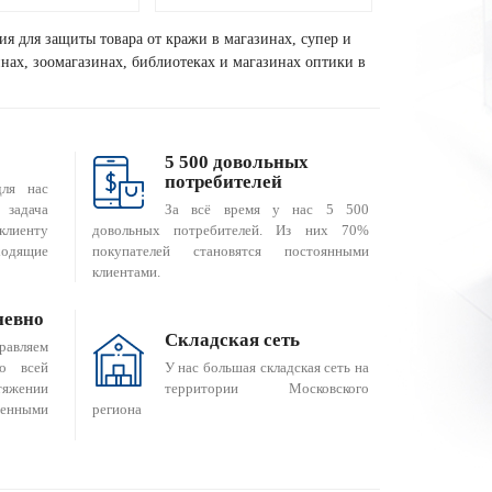
ия для защиты товара от кражи в магазинах, супер и
зинах, зоомагазинах, библиотеках и магазинах оптики в
5 500 довольных
потребителей
для нас
За всё время у нас 5 500
 задача
довольных потребителей. Из них 70%
клиенту
покупателей становятся постоянными
одящие
клиентами.
невно
Складская сеть
равляем
о всей
У нас большая складская сеть на
яжении
территории Московского
енными
региона