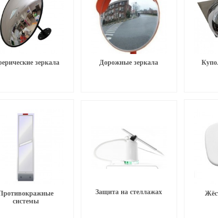
ерические зеркала
Дорожные зеркала
Купо
Защита на стеллажах
Противокражные
Жёс
системы