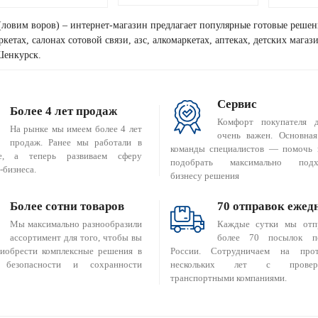
(ловим воров) – интернет-магазин предлагает популярные готовые решен
кетах, салонах сотовой связи, азс, алкомаркетах, аптеках, детских мага
Шенкурск.
Сервис
Более 4 лет продаж
Комфорт покупателя 
На рынке мы имеем более 4 лет
очень важен. Основная
продаж. Ранее мы работали в
команды специалистов — помочь 
е, а теперь развиваем сферу
подобрать максимально подх
-бизнеса.
бизнесу решения
Более сотни товаров
70 отправок ежед
Мы максимально разнообразили
Каждые сутки мы отп
ассортимент для того, чтобы вы
более 70 посылок п
риобрести комплексные решения в
России. Сотрудничаем на прот
 безопасности и сохранности
нескольких лет с провер
транспортными компаниями.