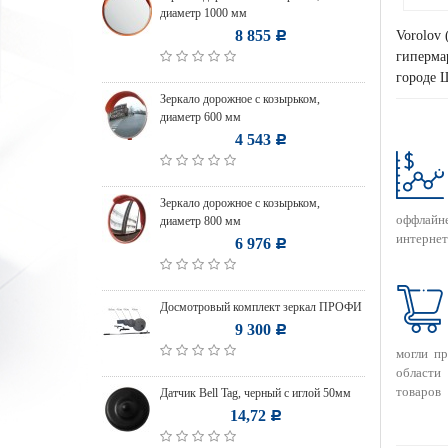
диаметр 1000 мм
8 855
Vorolov 
Р
гипермар
городе 
Зеркало дорожное с козырьком,
диаметр 600 мм
4 543
Р
Зеркало дорожное с козырьком,
оффлайн
диаметр 800 мм
интернет
6 976
Р
Досмотровый комплект зеркал ПРОФИ
9 300
Р
могли п
области
товаров
Датчик Bell Tag, черный с иглой 50мм
14,72
Р