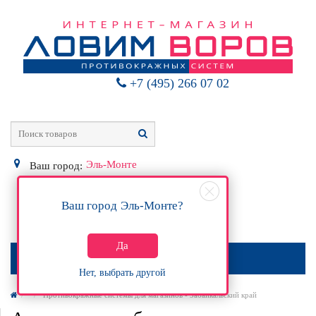
+7 (495) 266 07 02
Эль-Монте
Ваш город:
Ваш город
Эль-Монте
?
0
Р
Да
МЕНЮ
Нет, выбрать другой
Противокражные системы для магазинов - Забайкальский край