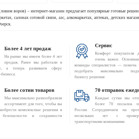
(ловим воров) – интернет-магазин предлагает популярные готовые решен
кетах, салонах сотовой связи, азс, алкомаркетах, аптеках, детских мага
зерск.
Сервис
Более 4 лет продаж
Комфорт покупателя 
На рынке мы имеем более 4 лет
очень важен. Основная
продаж. Ранее мы работали в
команды специалистов — помочь 
е, а теперь развиваем сферу
подобрать максимально подх
-бизнеса.
бизнесу решения
Более сотни товаров
70 отправок ежед
Мы максимально разнообразили
Каждые сутки мы отп
ассортимент для того, чтобы вы
более 70 посылок п
риобрести комплексные решения в
России. Сотрудничаем на прот
 безопасности и сохранности
нескольких лет с провер
транспортными компаниями.