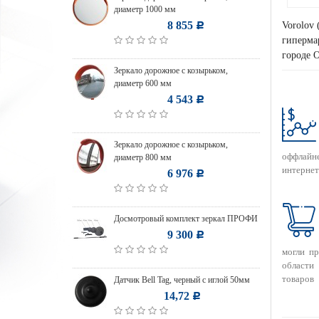
диаметр 1000 мм
8 855
Vorolov 
Р
гипермар
городе О
Зеркало дорожное с козырьком,
диаметр 600 мм
4 543
Р
Зеркало дорожное с козырьком,
оффлайн
диаметр 800 мм
интернет
6 976
Р
Досмотровый комплект зеркал ПРОФИ
9 300
Р
могли п
области
товаров
Датчик Bell Tag, черный с иглой 50мм
14,72
Р