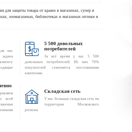
ия для защиты товара от кражи в магазинах, супер и
зинах, зоомагазинах, библиотеках и магазинах оптики в
5 500 довольных
потребителей
для нас
За всё время у нас 5 500
 задача
довольных потребителей. Из них 70%
клиенту
покупателей становятся постоянными
одящие
клиентами.
невно
Складская сеть
равляем
о всей
У нас большая складская сеть на
яжении
территории Московского
енными
региона