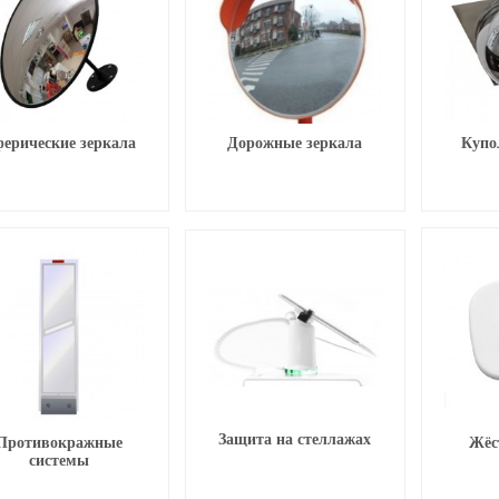
ерические зеркала
Дорожные зеркала
Купо
Защита на стеллажах
Противокражные
Жёс
системы