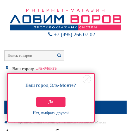
+7 (495) 266 07 02
Эль-Монте
Ваш город:
Ваш город
Эль-Монте
?
0
Р
Да
МЕНЮ
Нет, выбрать другой
Противокражные системы для магазинов - Ростовская область